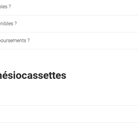
les ?
nibles ?
boursements ?
nésiocassettes