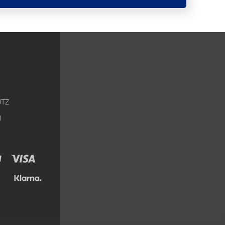
UTZ
M