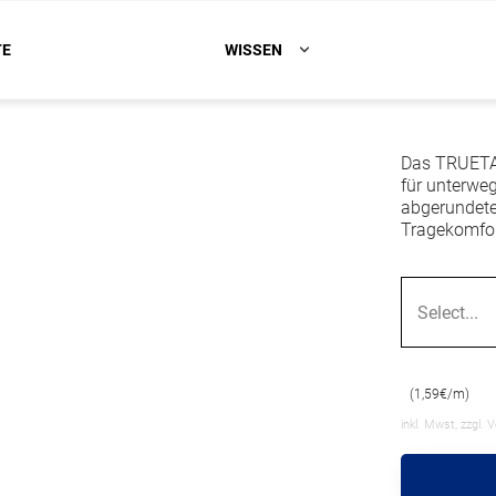
TE
WISSEN
Das TRUETAP
für unterwe
abgerundete 
Tragekomfor
Select...
(1,59€/m)
inkl. Mwst, zzgl. 